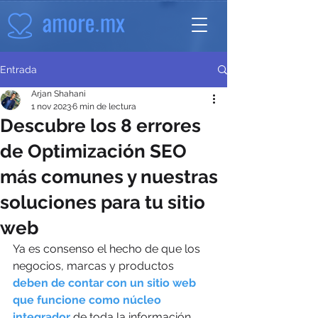
Entrada
Arjan Shahani
1 nov 2023
6 min de lectura
Descubre los 8 errores
de Optimización SEO
más comunes y nuestras
soluciones para tu sitio
web
Ya es consenso el hecho de que los 
negocios, marcas y productos 
deben de contar con un sitio web 
que funcione como núcleo 
integrador
 de toda la información 