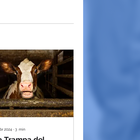
abr 2024
∙
3
min
a Trampa del