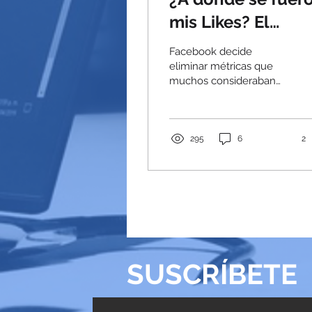
mis Likes? El
Futuro de las
Facebook decide
Métricas en
eliminar métricas que
muchos consideraban
Facebook
clave. ¿Por qué lo hizo y
qué significa para ti este
cambio?
295
6
2
SUSCRÍBETE