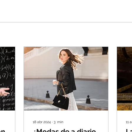
18 abr 2024
∙
3
min
11 
on
¿Modas de a diario
L