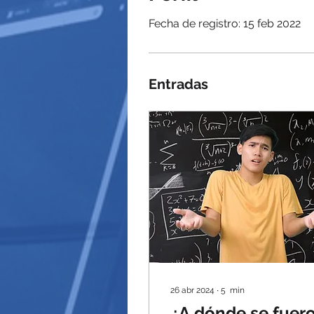
Fecha de registro: 15 feb 2022
Entradas
26 abr 2024
∙
5
min
¿A dónde se fuer