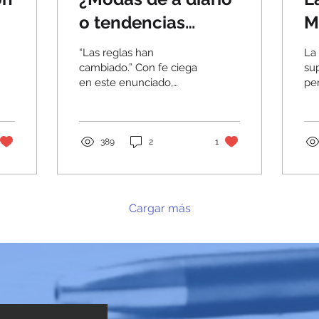
o tendencias
M
reales?
S
“Las reglas han
La
N
cambiado.” Con fe ciega
sup
en este enunciado,
per
D
hemos visto a varias
fr
marcas desperdiciar y
M
po
malgastar fondos
mar
P
enfocando recursos...
389
2
1
R
Cargar más