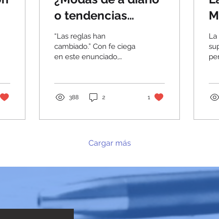
o tendencias
M
reales?
S
“Las reglas han
La
N
cambiado.” Con fe ciega
sup
en este enunciado,
per
D
hemos visto a varias
fr
marcas desperdiciar y
M
po
malgastar fondos
mar
P
enfocando recursos...
388
2
1
R
Cargar más