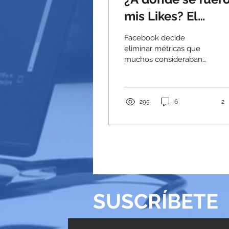
mis Likes? El
Futuro de las
Facebook decide
Métricas en
eliminar métricas que
muchos consideraban
Facebook
clave. ¿Por qué lo hizo y
qué significa para ti este
cambio?
295
6
2
SUSCRÍBETE