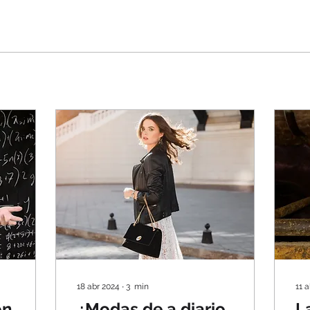
18 abr 2024
∙
3
min
11 
on
¿Modas de a diario
L