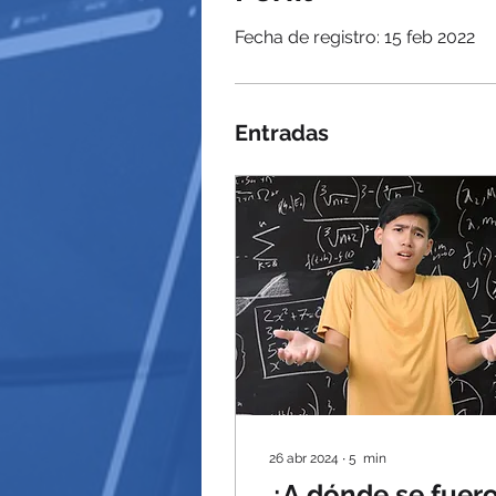
Fecha de registro: 15 feb 2022
Entradas
26 abr 2024
∙
5
min
¿A dónde se fuer