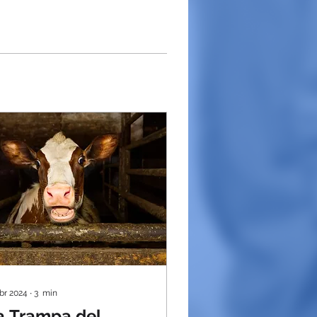
abr 2024
∙
3
min
a Trampa del