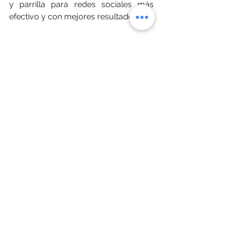
y parrilla para redes sociales más 
efectivo y con mejores resultados. 
amore marketing
digital marketing
marketing digital
redes sociales
social media
we love strategy
facebook
linkedin
estrategia
rrss
tiktok
community manager
engagement
instagram
social media manager
digital strategy
twitter
canales digitales
audience target
target audience
interact
build a network
network growth