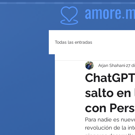
Todas las entradas
Arjan Shahani
27 d
ChatGPT 
salto en
con Per
Para nadie es nuevo
revolución de la int