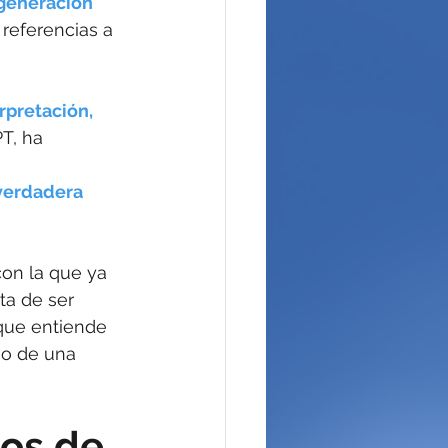
generación 
 referencias a 
rpretación, 
T, ha 
 
verdadera 
con la que ya 
ta de ser 
que entiende 
no de una 
os de 