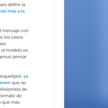
ra definir la 
an más a la 
el mensaje con 
e los casos 
nes 
 el modelo es 
ngenuo pensar 
arquetipos, 
ya 
lumen
 que se 
fesionista de 
formato de 
a que más 