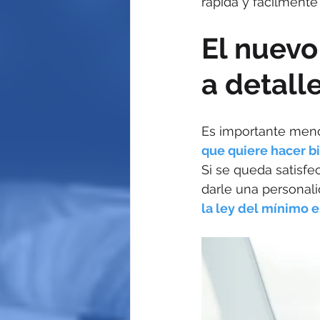
rápida y fácilmente
El nuevo 
a detalle
Es importante menc
que quiere hacer bi
Si se queda satisfech
darle una personali
la ley del mínimo 