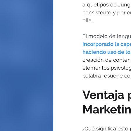
arquetipos de Jung
consistente y por 
ella.
El modelo de lengua
incorporado la cap
haciendo uso de lo
creación de contenid
elementos psicológ
palabra resuene co
Ventaja 
Marketin
¿Qué significa esto