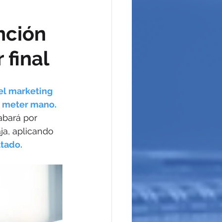
nción 
 final
el marketing 
ta meter mano.
cabará por 
ja, aplicando 
tado. 