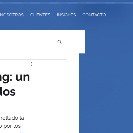
NOSOTROS
CLIENTES
INSIGHTS
CONTACTO
ng: un
dos
ollado la 
o por los 