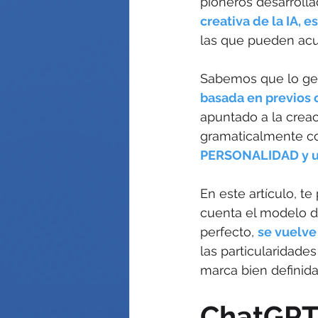
pioneros desarrolla
creativa de la IA, e
las que pueden acu
Sabemos que lo gen
basada en previos 
apuntado a la crea
gramaticalmente cor
PERSONALIDAD y un
En este artículo, te
cuenta el modelo de
perfecto, 
se vuelve
las particularidade
marca bien definida
ChatGPT 