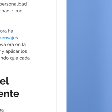
personalidad 
onarse con 
ora ha 
mensajes 
va era en la 
y aplicar los 
endo que cada 
el 
iente
na 