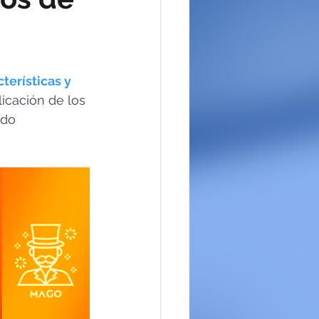
erísticas y 
licación de los 
ndo 