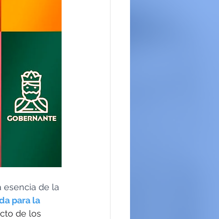
a esencia de la 
da para la 
ecto de los 