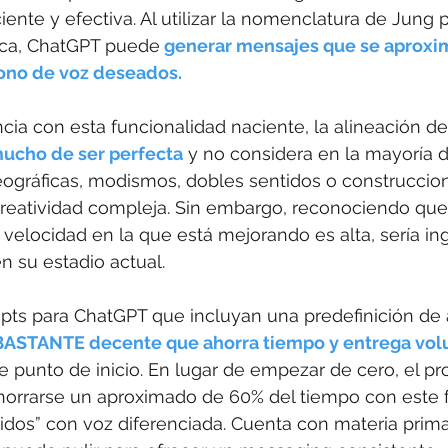
iente y efectiva. Al utilizar la nomenclatura de Jung pa
rca, ChatGPT puede
 generar mensajes que se aproxim
tono de voz deseados. 
cia con esta funcionalidad naciente, la alineación d
mucho de ser perfecta
 y no considera en la mayoría d
eográficas, modismos, dobles sentidos o construccio
creatividad compleja. Sin embargo, reconociendo que
a velocidad en la que está mejorando es alta, sería i
 su estadio actual.
pts para ChatGPT que incluyan una predefinición de 
BASTANTE decente que ahorra tiempo y entrega vo
 punto de inicio. En lugar de empezar de cero, el pro
orrarse un aproximado de 60% del tiempo con este 
idos” con voz diferenciada. Cuenta con materia prim