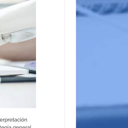
terpretación 
tegia general 