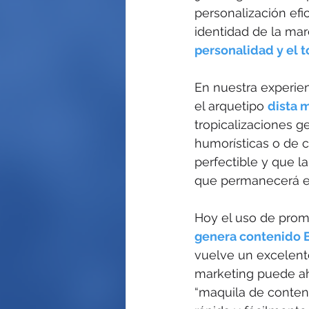
personalización efic
identidad de la ma
personalidad y el 
En nuestra experien
el arquetipo 
dista 
tropicalizaciones g
humorísticas o de 
perfectible y que l
que permanecerá en
Hoy el uso de prom
genera contenido 
vuelve un excelente
marketing puede ah
“maquila de conten