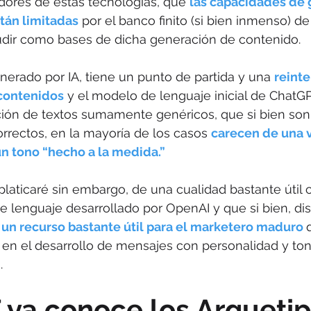
dores de estas tecnologías, que 
las capacidades de 
stán limitadas
 por el banco finito (si bien inmenso) de
dir como bases de dicha generación de contenido. 
erado por IA, tiene un punto de partida y una 
reinte
contenidos
 y el modelo de lenguaje inicial de ChatGP
ción de textos sumamente genéricos, que si bien son
rectos, en la mayoría de los casos 
carecen de una 
 tono “hecho a la medida.”
 platicaré sin embargo, de una cualidad bastante útil 
 lenguaje desarrollado por OpenAI y que si bien, dis
 un recurso bastante útil para el marketero maduro 
s en el desarrollo de mensajes con personalidad y to
.
ya conoce los Arquetip