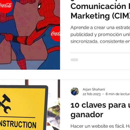
Comunicación 
Marketing (CIM
Aprende a crear una estrat
publicidad y promoción uni
sincronizada, consistente en
Arjan Shahani
22 feb 2023
8 min de lectu
10 claves para
ganador
Hacer un website es fácil. H