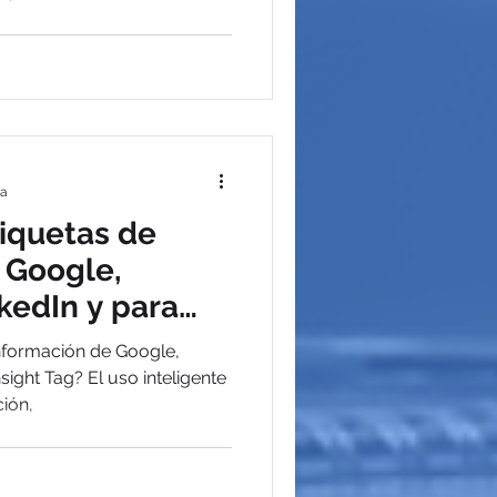
ra
tiquetas de
 Google,
kedIn y para
información de Google,
 uso inteligente
ción,