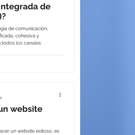
Integrada de
)?
egia de comunicación,
ficada, cohesiva y
 todos los canales.
ra
 un website
acer un website exitoso, es