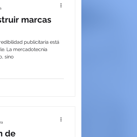
a
truir marcas
dibilidad publicitaria está
ible. La mercadotecnia
, sino
ra
n de