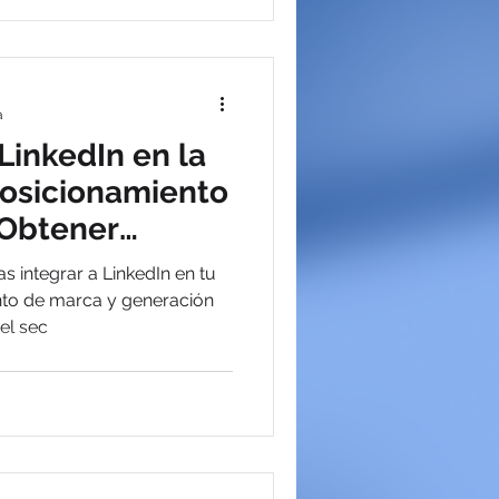
a
LinkedIn en la
Posicionamiento
 Obtener
tados
s integrar a LinkedIn en tu
nto de marca y generación
el sec