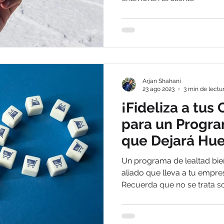
Arjan Shahani
23 ago 2023
3 min de lectu
¡Fideliza a tus 
para un Progra
que Dejará Hue
Un programa de lealtad bie
aliado que lleva a tu empres
Recuerda que no se trata s