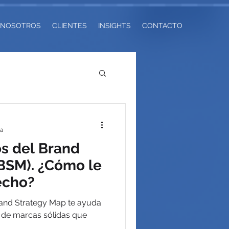
NOSOTROS
CLIENTES
INSIGHTS
CONTACTO
ra
os del Brand
BSM). ¿Cómo le
echo?
rand Strategy Map te ayuda
n de marcas sólidas que