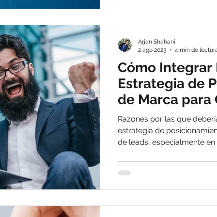
Arjan Shahani
2 ago 2023
4 min de lectur
Cómo Integrar 
Estrategia de 
de Marca para
Óptimos Resul
Razones por las que debería
estrategia de posicionamie
de leads, especialmente en 