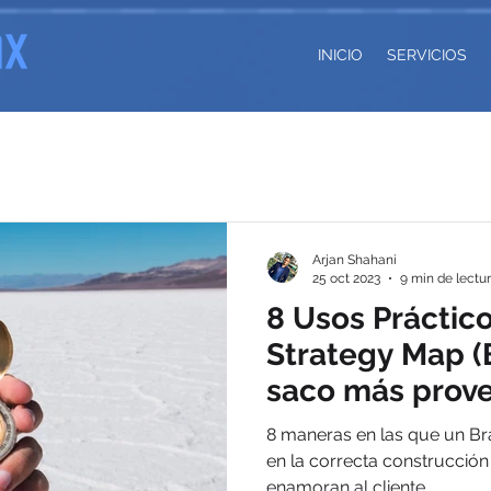
INICIO
SERVICIOS
Arjan Shahani
25 oct 2023
9 min de lectu
8 Usos Práctic
Strategy Map (
saco más prov
8 maneras en las que un B
en la correcta construcció
enamoran al cliente